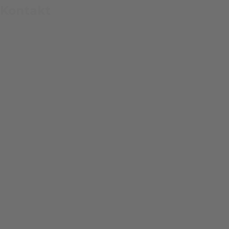
Direkt zum Seiteninhalt
Kontakt